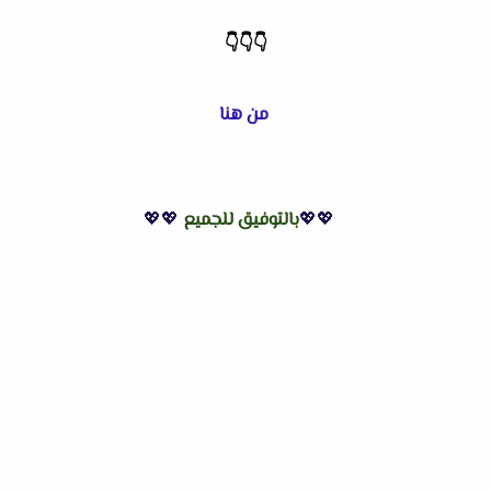
👇
👇
👇
من هنا
💖💖
بالتوفيق للجميع
💖💖