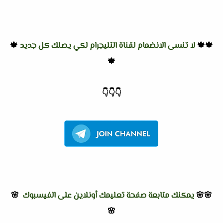
🍁🍁
لا تنسى الانضمام لقناة التليجرام لكي يصلك كل جديد
🍁
🍁
👇
👇
👇
🌸🌸
يمكنك متابعة صفحة تعليمك أونلاين على الفيسبوك
🌸
🌸