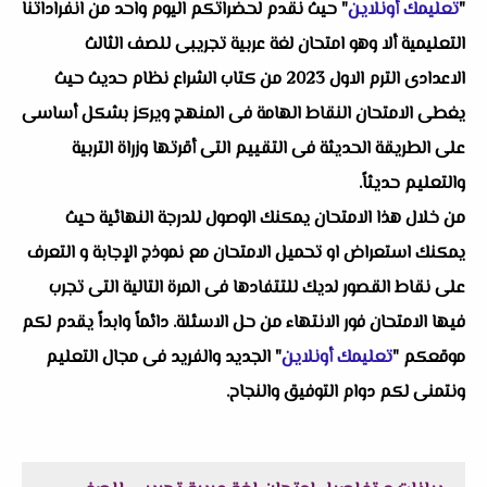
"
تعليمك أونلاين
" حيث نقدم لحضراتكم اليوم واحد من انفراداتنا
التعليمية ألا وهو
امتحان لغة عربية تجريبى للصف الثالث
الاعدادى الترم الاول 2023 من كتاب الشراع
نظام حديث حيث
يغطى الامتحان النقاط الهامة فى المنهج ويركز بشكل أساسى
على الطريقة الحديثة فى التقييم التى أقرتها وزراة التربية
والتعليم حديثاً.
من خلال هذا الامتحان يمكنك الوصول للدرجة النهائية حيث
يمكنك استعراض او تحميل الامتحان مع نموذج الإجابة و التعرف
على نقاط القصور لديك للتتفادها فى المرة التالية التى تجرب
فيها الامتحان فور الانتهاء من حل الاسئلة. دائماً وابداً يقدم لكم
موقعكم "
تعليمك أونلاين
" الجديد والفريد فى مجال التعليم
ونتمنى لكم دوام التوفيق والنجاح.