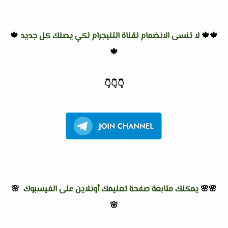
🍁🍁
لا تنسى الانضمام لقناة التليجرام لكي يصلك كل جديد
🍁
🍁
👇
👇
👇
🌸🌸
يمكنك متابعة صفحة تعليمك أونلاين على الفيسبوك
🌸
🌸