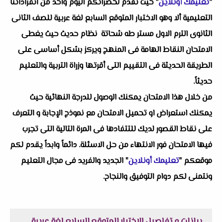
"
تعليمك أونلاين
" حيث نقدم لحضراتكم اليوم واحد من انفراداتنا
التعليمية ألا وهو
الاختبار المتوقع السابع لغة عربية للصف الثانى
الثانوى الترم الاول مستر طه شحاتة
نظام حديث حيث يغطى
الامتحان النقاط الهامة فى المنهج ويركز بشكل أساسى على
الطريقة الحديثة فى التقييم التى أقرتها وزراة التربية والتعليم
حديثاً.
من خلال هذا الامتحان يمكنك الوصول للدرجة النهائية حيث
يمكنك استعراض او تحميل الامتحان مع نموذج الإجابة و التعرف
على نقاط القصور لديك للتتفادها فى المرة التالية التى تجرب
فيها الامتحان فور الانتهاء من حل الاسئلة. دائماً وابداً يقدم لكم
موقعكم "
تعليمك أونلاين
" الجديد والفريد فى مجال التعليم
ونتمنى لكم دوام التوفيق والنجاح.
بيانات و تفاصيل الاختبار المتوقع السابع لغة عربية