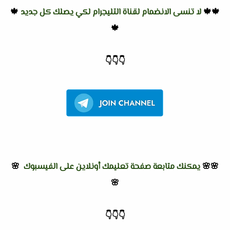
🍁🍁
لا تنسى الانضمام لقناة التليجرام لكي يصلك كل جديد
🍁
🍁
👇
👇
👇
🌸🌸
يمكنك متابعة صفحة تعليمك أونلاين على الفيسبوك
🌸
🌸
👇
👇
👇