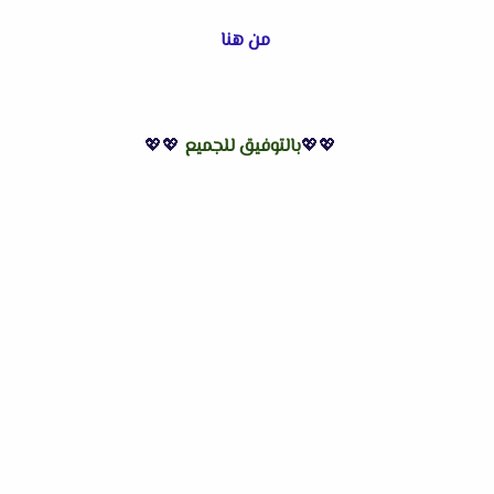
من هنا
💖💖
بالتوفيق للجميع
💖💖