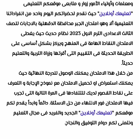
ومعلمات وأولياء الأمور زوار و متابعى موقعكم التعليمى
"
تعليمك أونلاين
" حيث نقدم لحضراتكم اليوم واحد من انفراداتنا
التعليمية ألا وهو
امتحان الجبر محافظة الدقهلية بالاجابات للصف
الثالث الاعدادى الترم الاول 2023
نظام حديث حيث يغطى
الامتحان النقاط الهامة فى المنهج ويركز بشكل أساسى على
الطريقة الحديثة فى التقييم التى أقرتها وزراة التربية والتعليم
حديثاً.
من خلال هذا الامتحان يمكنك الوصول للدرجة النهائية حيث
يمكنك استعراض او تحميل الامتحان مع نموذج الإجابة و التعرف
على نقاط القصور لديك للتتفادها فى المرة التالية التى تجرب
فيها الامتحان فور الانتهاء من حل الاسئلة. دائماً وابداً يقدم لكم
موقعكم "
تعليمك أونلاين
" الجديد والفريد فى مجال التعليم
ونتمنى لكم دوام التوفيق والنجاح.