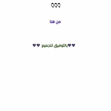
👇
👇
👇
من هنا
💖💖
بالتوفيق للجميع
💖💖