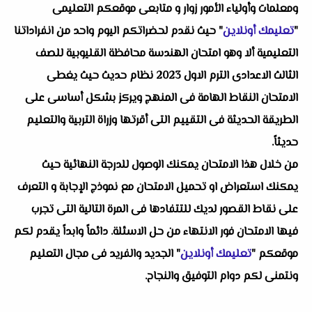
ومعلمات وأولياء الأمور زوار و متابعى موقعكم التعليمى
"
تعليمك أونلاين
" حيث نقدم لحضراتكم اليوم واحد من انفراداتنا
التعليمية ألا وهو
امتحان الهندسة محافظة القليوبية للصف
الثالث الاعدادى الترم الاول 2023
نظام حديث حيث يغطى
الامتحان النقاط الهامة فى المنهج ويركز بشكل أساسى على
الطريقة الحديثة فى التقييم التى أقرتها وزراة التربية والتعليم
حديثاً.
من خلال هذا الامتحان يمكنك الوصول للدرجة النهائية حيث
يمكنك استعراض او تحميل الامتحان مع نموذج الإجابة و التعرف
على نقاط القصور لديك للتتفادها فى المرة التالية التى تجرب
فيها الامتحان فور الانتهاء من حل الاسئلة. دائماً وابداً يقدم لكم
موقعكم "
تعليمك أونلاين
" الجديد والفريد فى مجال التعليم
ونتمنى لكم دوام التوفيق والنجاح.