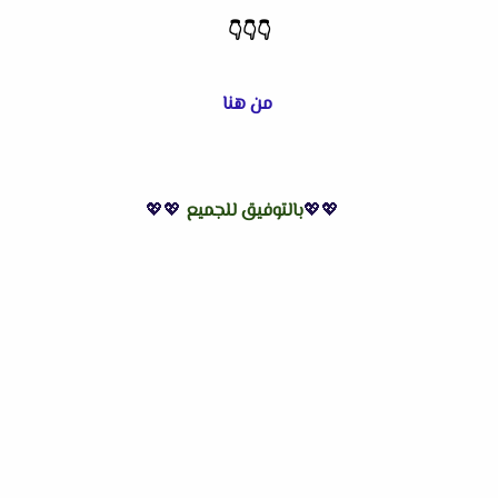
👇
👇
👇
من هنا
💖💖
بالتوفيق للجميع
💖💖