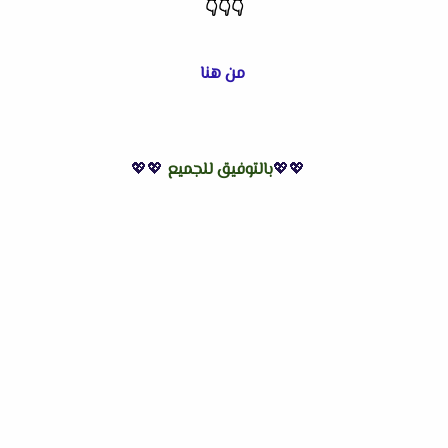
👇
👇
👇
من هنا
💖💖
بالتوفيق للجميع
💖💖