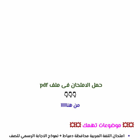
حمل الامتحان فى ملف pdf
👇
👇
👇
من هنااااا
💥💥
موضوعات تهمك
💥💥
امتحان اللغة العربية محافظة دمياط + نموذج الاجابة الرسمي للصف