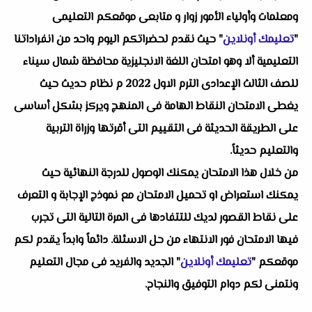
ومعلمات وأولياء الأمور زوار و متابعى موقعكم التعليمى
"
تعليمك أونلاين
" حيث نقدم لحضراتكم اليوم واحد من انفراداتنا
التعليمية ألا وهو
امتحان اللغة الانجليزية محافظة شمال سيناء
للصف الثالث الإعدادى الترم الاول 2022 م
نظام حديث حيث
يغطى الامتحان النقاط الهامة فى المنهج ويركز بشكل أساسى
على الطريقة الحديثة فى التقييم التى أقرتها وزراة التربية
والتعليم حديثاً.
من خلال هذا الامتحان يمكنك الوصول للدرجة النهائية حيث
يمكنك استعراض او تحميل الامتحان مع نموذج الإجابة و التعرف
على نقاط القصور لديك للتتفادها فى المرة التالية التى تجرب
فيها الامتحان فور الانتهاء من حل الاسئلة. دائماً وابداً يقدم لكم
موقعكم "
تعليمك أونلاين
" الجديد والفريد فى مجال التعليم
ونتمنى لكم دوام التوفيق والنجاح.