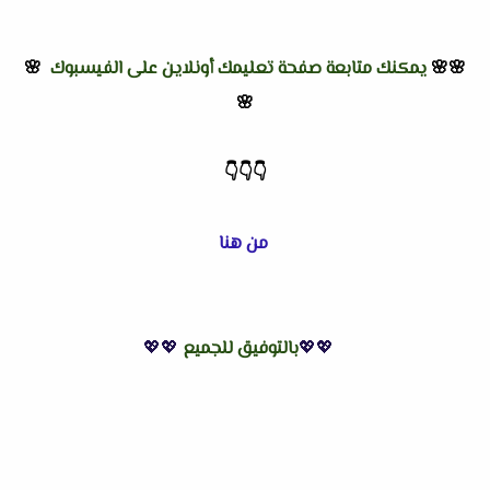
🌸🌸
يمكنك متابعة صفحة تعليمك أونلاين على الفيسبوك
🌸
🌸
👇
👇
👇
من هنا
💖💖
بالتوفيق للجميع
💖💖