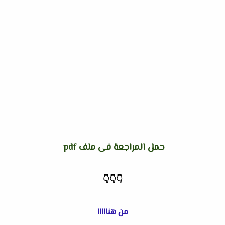
حمل المراجعة فى ملف pdf
👇
👇
👇
من هنااااا