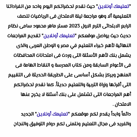
"
تعليمك أونلاين
" حيث نقدم لحضراتكم اليوم واحد من انفراداتنا
التعليمية ألا وهو مراجعة ليلة الامتحان فى الرياضيات للصف
الرابع الابتدائى الترم الاول 2023 مستر ماهر محمود سامى نظام
حديث حيث يواصل موقعكم "
تعليمك أونلاين
" تقديم المراجعات
النهائية لأهم خبراء التعليم في مصر و الوطن العربى والذى
يشمل بنك لأهم الأسئلة التى وردت فى امتحانات المحافظات
فى الأعوام السابقة ومن كتاب المدرسة و النقاط الهامة فى
المنهج ويركز بشكل أساسى على الطريقة الحديثة فى التقييم
التى أقرتها وزراة التربية والتعليم حديثاً. كما نقدم لحضراتكم
أهم المراجعات التى تشتمل على بنك أسئلة لا يخرج عنها
الامتحان .
دائماً وابداً يقدم لكم موقعكم "
تعليمك أونلاين
" الجديد
والفريد فى مجال التعليم ونتمنى لكم دوام التوفيق والنجاح.