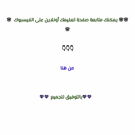
🌸🌸
يمكنك متابعة صفحة تعليمك أونلاين على الفيسبوك
🌸
🌸
👇
👇
👇
من هنا
💖💖
بالتوفيق للجميع
💖💖