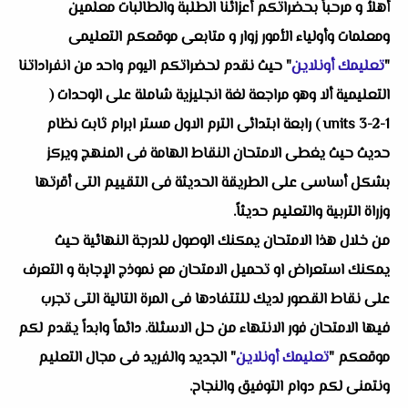
أهلاُ و مرحباً بحضراتكم أعزائنا الطلبة والطالبات معلمين
ومعلمات وأولياء الأمور زوار و متابعى موقعكم التعليمى
"
تعليمك أونلاين
" حيث نقدم لحضراتكم اليوم واحد من انفراداتنا
التعليمية ألا وهو مراجعة لغة انجليزية شاملة على الوحدات (
units 3-2-1 ) رابعة ابتدائى الترم الاول مستر ابرام ثابت نظام
حديث حيث يغطى الامتحان النقاط الهامة فى المنهج ويركز
بشكل أساسى على الطريقة الحديثة فى التقييم التى أقرتها
وزراة التربية والتعليم حديثاً.
من خلال هذا الامتحان يمكنك الوصول للدرجة النهائية حيث
يمكنك استعراض او تحميل الامتحان مع نموذج الإجابة و التعرف
على نقاط القصور لديك للتتفادها فى المرة التالية التى تجرب
فيها الامتحان فور الانتهاء من حل الاسئلة. دائماً وابداً يقدم لكم
موقعكم "
تعليمك أونلاين
" الجديد والفريد فى مجال التعليم
ونتمنى لكم دوام التوفيق والنجاح.