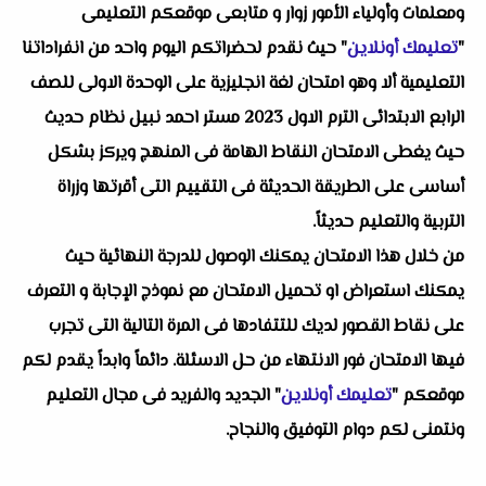
ومعلمات وأولياء الأمور زوار و متابعى موقعكم التعليمى
"
تعليمك أونلاين
" حيث نقدم لحضراتكم اليوم واحد من انفراداتنا
التعليمية ألا وهو امتحان لغة انجليزية على الوحدة الاولى للصف
الرابع الابتدائى الترم الاول 2023 مستر احمد نبيل نظام حديث
حيث يغطى الامتحان النقاط الهامة فى المنهج ويركز بشكل
أساسى على الطريقة الحديثة فى التقييم التى أقرتها وزراة
التربية والتعليم حديثاً.
من خلال هذا الامتحان يمكنك الوصول للدرجة النهائية حيث
يمكنك استعراض او تحميل الامتحان مع نموذج الإجابة و التعرف
على نقاط القصور لديك للتتفادها فى المرة التالية التى تجرب
فيها الامتحان فور الانتهاء من حل الاسئلة. دائماً وابداً يقدم لكم
موقعكم "
تعليمك أونلاين
" الجديد والفريد فى مجال التعليم
ونتمنى لكم دوام التوفيق والنجاح.