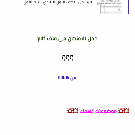
الرسمي للصف الأول الثانوي الترم الأول
2026 إدارة السنبلاوين التعليمية
حمل الامتحان فى ملف pdf
👇
👇
👇
من هنااااا
💥💥
موضوعات تهمك
💥💥