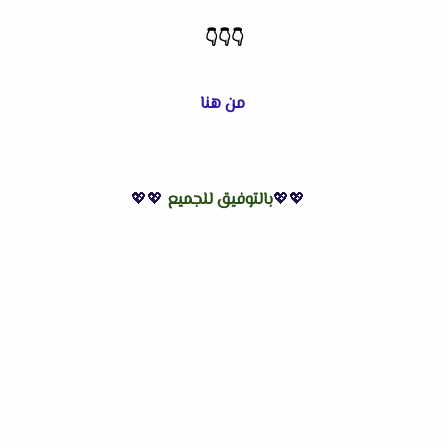
👇
👇
👇
من هنا
💖💖
بالتوفيق للجميع
💖💖