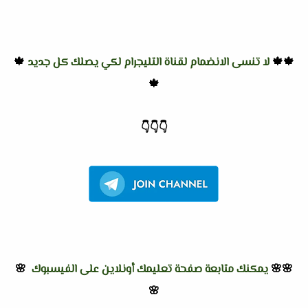
🍁🍁
لا تنسى الانضمام لقناة التليجرام لكي يصلك كل جديد
🍁
🍁
👇
👇
👇
🌸🌸
يمكنك متابعة صفحة تعليمك أونلاين على الفيسبوك
🌸
🌸