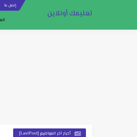
إتصل بنا
س
تعليمك أونلاين
الم
أخبار آخر المواضيع [LastPost]