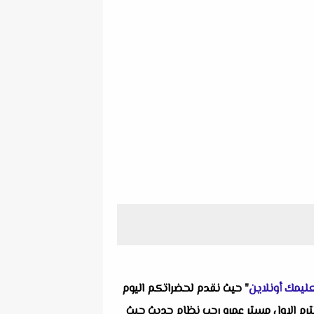
ليمك أونلاين
" حيث نقدم لحضراتكم اليوم
اكتوبر(units 1-2) بالاجابات للصف الاول الثانوى الترم الاول مستر عمرو رجب نظام حديث حيث