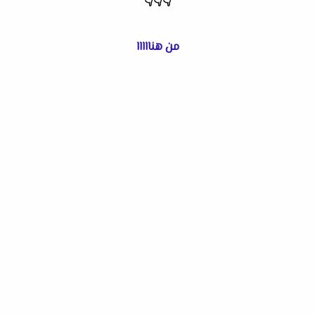
👇
👇
👇
من هنااااا