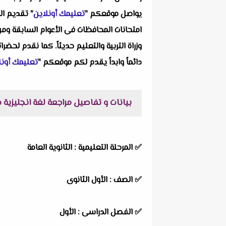
يواصل موقعكم "
تعليمك أونلاين
" تقديم ال
امتحانات المحافظات فى الأعوام السابقة وم
وزراة التربية والتعليم حديثاً. كما نقدم لحض
دائماً وابداً يقدم لكم موقعكم "
تعليمك أونل
بيانات و تفاصيل مراجعة لغة انجليزية مقرر شهر اكتوبر (units 1-2) بالاجابات للصف الاو
✅ المرحلة التعليمية : الثانوية العامة
✅ الصف : الأول الثانوى
✅ الفصل الدراسى : الأول