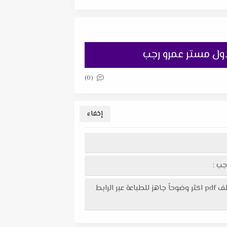
(0)
تحميل مراجعة لغة انجليزية مقرر شهر اكتوبر (units 1-2) بالاجابات للصف الاول الثانوى الترم الاول مستر عمرو رجب في ملف pdf اكثر وضوحاً جاهز للطباعة عبر الرابط