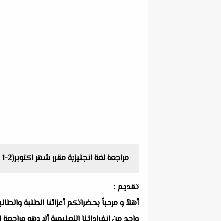
مراجعة لغة انجليزية مقرر شهر اكتوبر(units 1-2) بالاجابات للصف الاول الثانوى الترم الاول مستر عمرو رجب
تقديم :
أهلاُ و مرحباً بحضراتكم أعزائنا الطلبة والط