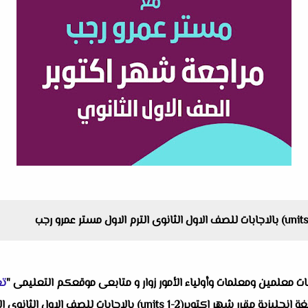
البات معلمين ومعلمات وأولياء الأمور زوار و متابعى موقعكم التعليمى "
تع
واحد من انفراداتنا التعليمية ألا وهو مراجعة لغة انجليزية مقرر شهر 