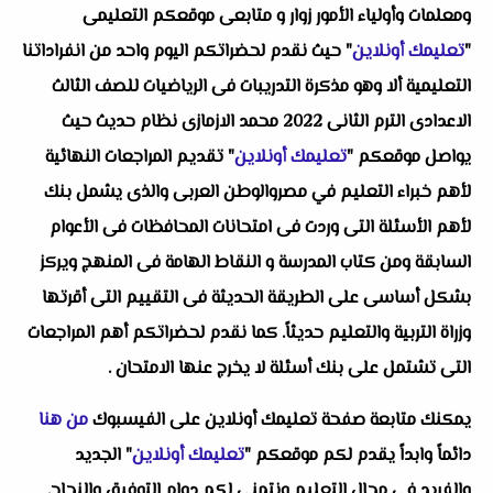
ومعلمات وأولياء الأمور زوار و متابعى موقعكم التعليمى
"
تعليمك أونلاين
" حيث نقدم لحضراتكم اليوم واحد من انفراداتنا
التعليمية ألا وهو مذكرة التدريبات فى الرياضيات للصف الثالث
الاعدادى الترم الثانى 2022 محمد الازمازى نظام حديث حيث
يواصل موقعكم "
تعليمك أونلاين
" تقديم المراجعات النهائية
لأهم خبراء التعليم في مصروالوطن العربى والذى يشمل بنك
لأهم الأسئلة التى وردت فى امتحانات المحافظات فى الأعوام
السابقة ومن كتاب المدرسة و النقاط الهامة فى المنهج ويركز
بشكل أساسى على الطريقة الحديثة فى التقييم التى أقرتها
وزراة التربية والتعليم حديثاً. كما نقدم لحضراتكم أهم المراجعات
التى تشتمل على بنك أسئلة لا يخرج عنها الامتحان .
يمكنك متابعة صفحة تعليمك أونلاين على الفيسبوك
من هنا
دائماً وابداً يقدم لكم موقعكم "
تعليمك أونلاين
" الجديد
والفريد فى مجال التعليم ونتمنى لكم دوام التوفيق والنجاح.