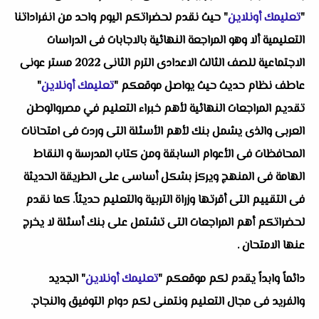
"
تعليمك أونلاين
" حيث نقدم لحضراتكم اليوم واحد من انفراداتنا
التعليمية ألا وهو المراجعة النهائية بالاجابات فى الدراسات
الاجتماعية للصف الثالث الاعدادى الترم الثانى 2022 مستر عونى
عاطف نظام حديث حيث يواصل موقعكم "
تعليمك أونلاين
"
تقديم المراجعات النهائية لأهم خبراء التعليم في مصروالوطن
العربى والذى يشمل بنك لأهم الأسئلة التى وردت فى امتحانات
المحافظات فى الأعوام السابقة ومن كتاب المدرسة و النقاط
الهامة فى المنهج ويركز بشكل أساسى على الطريقة الحديثة
فى التقييم التى أقرتها وزراة التربية والتعليم حديثاً. كما نقدم
لحضراتكم أهم المراجعات التى تشتمل على بنك أسئلة لا يخرج
عنها الامتحان .
دائماً وابداً يقدم لكم موقعكم "
تعليمك أونلاين
" الجديد
والفريد فى مجال التعليم ونتمنى لكم دوام التوفيق والنجاح.