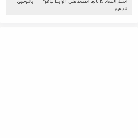
انتظر العداد 15 ثانية اضغط على "الرابط جاهز" بالتوفيق
للجميع