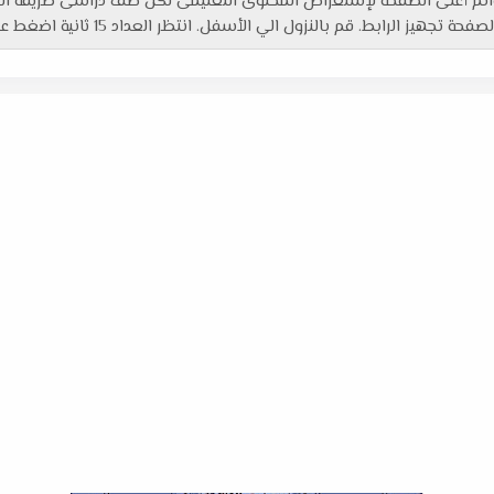
لقوائم أعلى الصفحة لإستعراض المحتوى التعليمى لكل صف دراسى طريقة ا
النزول الي الأسفل. انتظر العداد 15 ثانية اضغط على "الرابط جاهز" بالتوفيق للجميع