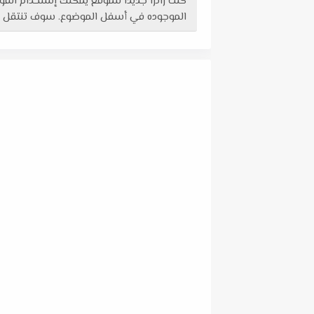
كنت زائراً جديداً للموقع يمكنك إستخدام ا
الموجوده في أسفل الموضوع. سوف تنتقل لصفحة تجهيز الرابط. قم ب