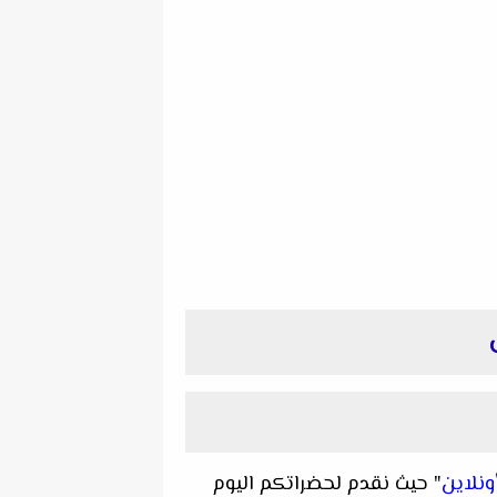
ونلاين
" حيث نقدم لحضراتكم اليوم