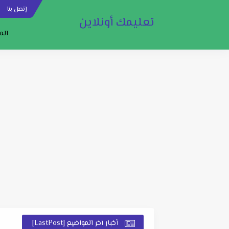
إتصل بنا
س
تعليمك أونلاين
الم
أخبار آخر المواضيع [LastPost]