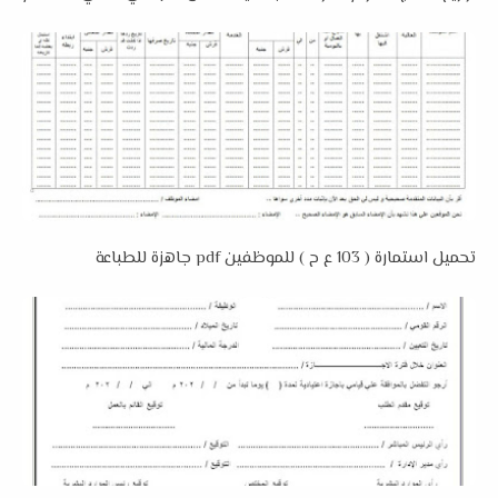
تحميل استمارة ( 103 ع ح ) للموظفين pdf جاهزة للطباعة