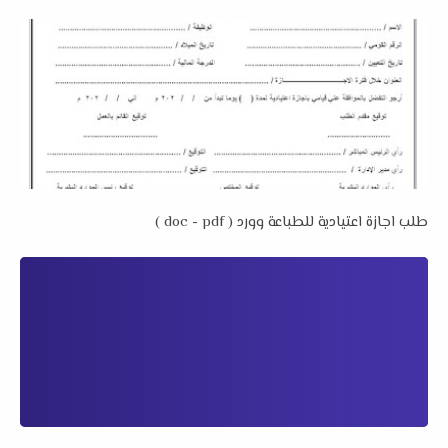
طلب اجازة اعتيادية للطباعة وورد ( doc - pdf )