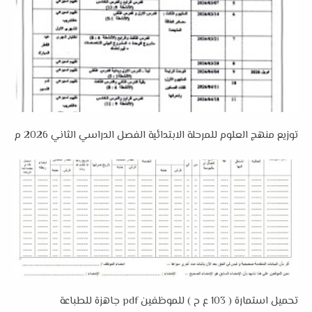
توزيع منهج العلوم للمرحلة الابتدائية الفصل الدراسي الثاني 2026 م
تحميل استمارة ( 103 ع ح ) للموظفين pdf جاهزة للطباعة