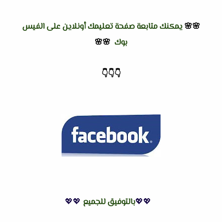
🌸🌸
يمكنك متابعة صفحة تعليمك أونلاين على الفيس
بوك
🌸🌸
👇
👇
👇
💖💖
بالتوفيق للجميع
💖💖