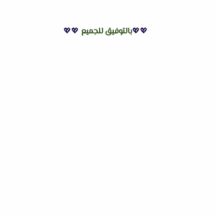
💖💖
بالتوفيق للجميع
💖💖