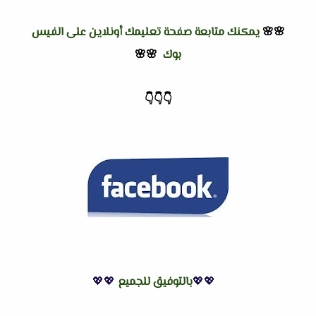
🌸🌸
يمكنك متابعة صفحة تعليمك أونلاين على الفيس
بوك
🌸🌸
👇
👇
👇
💖💖
بالتوفيق للجميع
💖💖