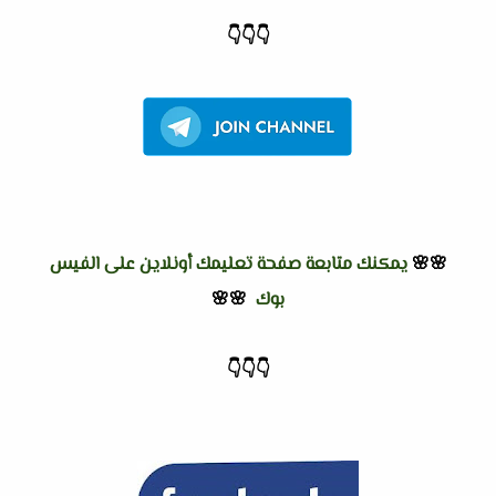
👇
👇
👇
🌸🌸
يمكنك متابعة صفحة تعليمك أونلاين على الفيس
بوك
🌸🌸
👇
👇
👇