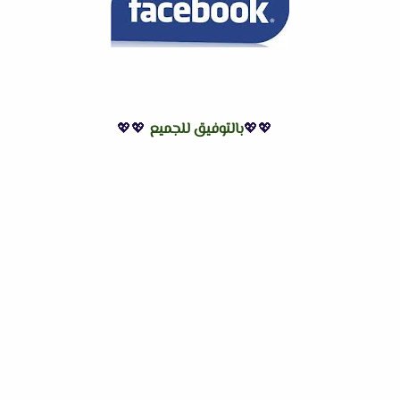
💖💖
بالتوفيق للجميع
💖💖