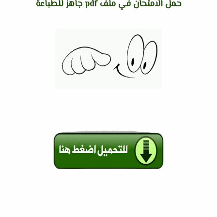
حمل الامتحان في ملف pdf جاهز للطباعة