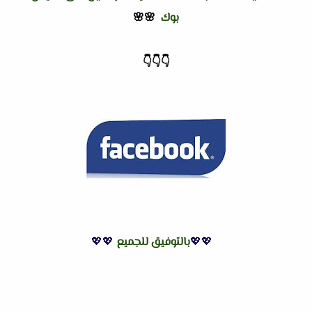
بوك
🌸🌸
👇
👇
👇
💖💖
بالتوفيق للجميع
💖💖