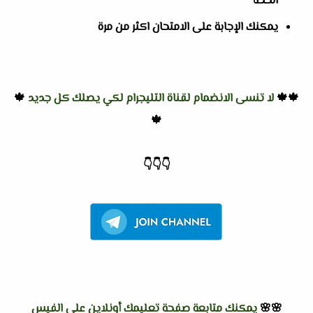
الخطأ
يمكنك الإجابة على الامتحان اكثر من مرة
🍁🍁
لا تنسى الانضمام لقناة التليجرام لكي يصلك كل جديد
🍁
🍁
👇
👇
👇
🌸🌸
يمكنك متابعة صفحة تعليمك أونلاين على الفيس