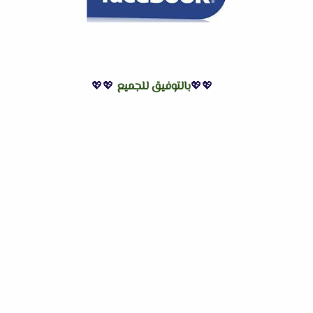
💖💖
بالتوفيق للجميع
💖💖