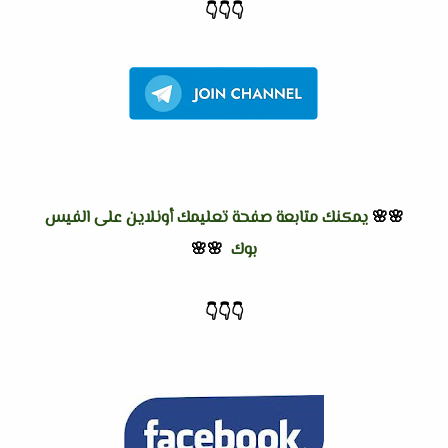
👇
👇
👇
🌸🌸
يمكنك متابعة صفحة تعليمك أونلاين على الفيس
بوك
🌸🌸
👇
👇
👇