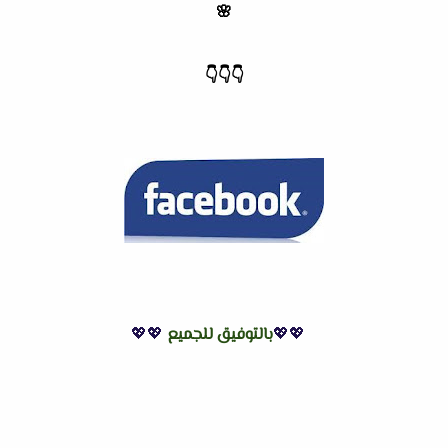
🌸
👇
👇
👇
💖💖
بالتوفيق للجميع
💖💖