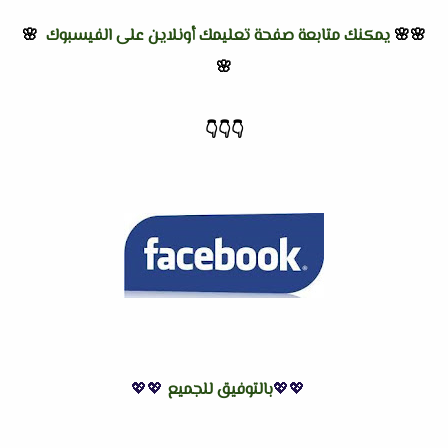
🌸🌸
يمكنك متابعة صفحة تعليمك أونلاين على الفيسبوك
🌸
🌸
👇
👇
👇
💖💖
بالتوفيق للجميع
💖💖