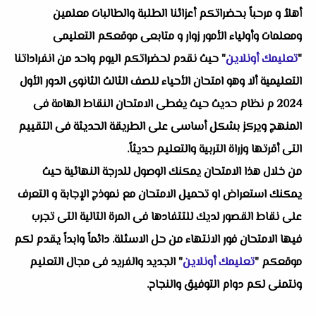
أهلاُ و مرحباً بحضراتكم أعزائنا الطلبة والطالبات معلمين
ومعلمات وأولياء الأمور زوار و متابعى موقعكم التعليمى
"
تعليمك أونلاين
" حيث نقدم لحضراتكم اليوم واحد من انفراداتنا
التعليمية ألا وهو امتحان الأحياء للصف الثالث الثانوى الدور الأول
2024 م نظام حديث حيث يغطى الامتحان النقاط الهامة فى
المنهج ويركز بشكل أساسى على الطريقة الحديثة فى التقييم
التى أقرتها وزراة التربية والتعليم حديثاً.
من خلال هذا الامتحان يمكنك الوصول للدرجة النهائية حيث
يمكنك استعراض او تحميل الامتحان مع نموذج الإجابة و التعرف
على نقاط القصور لديك للتتفادها فى المرة التالية التى تجرب
فيها الامتحان فور الانتهاء من حل الاسئلة. دائماً وابداً يقدم لكم
موقعكم "
تعليمك أونلاين
" الجديد والفريد فى مجال التعليم
ونتمنى لكم دوام التوفيق والنجاح.