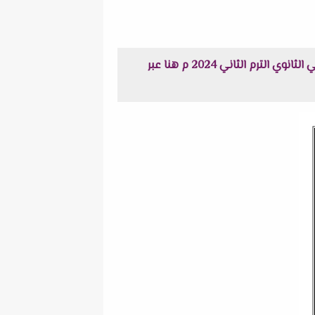
إستعراض نماذج من صور امتحان الوزارة الإسترشادي فى الكيمياء باللغة الإنجليزية + نموذج الاجابة للصف الثاني الثانوي الترم الثاني 2024 م هنا عبر