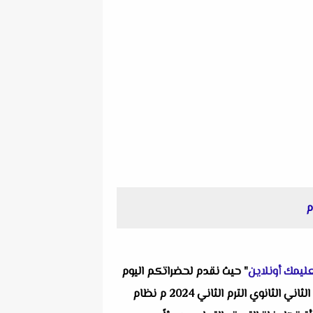
ليمك أونلاين
" حيث نقدم لحضراتكم اليوم
واحد من انفراداتنا التعليمية ألا وهو امتحان الوزارة الإسترشادي فى الكيمياء باللغة الإنجليزية + نموذج الاجابة للصف الثاني الثانوي الترم الثاني 2024 م نظام