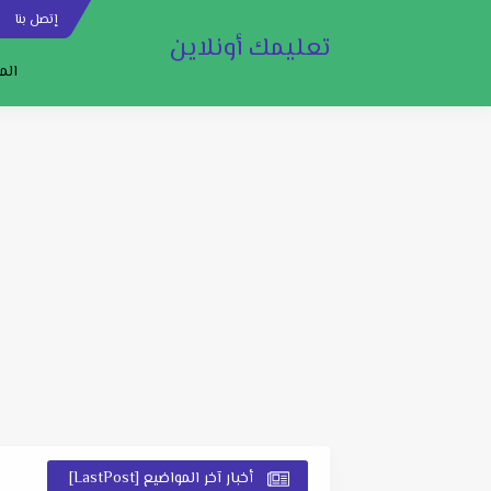
إتصل بنا
س
تعليمك أونلاين
الم
أخبار آخر المواضيع [LastPost]