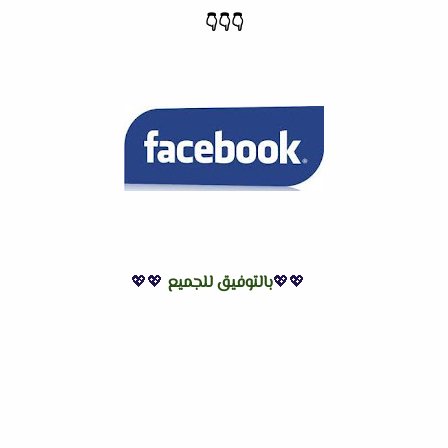
👇
👇
👇
💖💖
بالتوفيق للجميع
💖💖