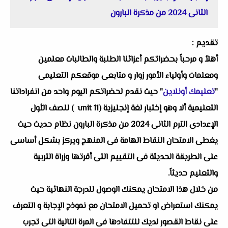
الثانى 2024 من مذكرة البارون
تقديم :
أهلاُ و مرحباً بحضراتكم أعزائنا الطلبة والطالبات معلمين
ومعلمات وأولياء الأمور زوار و متابعى موقعكم التعليمى
"
تعليمك أونلاين
" حيث نقدم لحضراتكم اليوم واحد من انفراداتنا
التعليمية ألا وهو إختبار لغة إنجليزية (unit 11 ) للصف الأول
الإعدادى الترم الثانى 2024 من مذكرة البارون نظام حديث حيث
يغطى الامتحان النقاط الهامة فى المنهج ويركز بشكل أساسى
على الطريقة الحديثة فى التقييم التى أقرتها وزراة التربية
والتعليم حديثاً.
من خلال هذا الامتحان يمكنك الوصول للدرجة النهائية حيث
يمكنك استعراض او تحميل الامتحان مع نموذج الإجابة و التعرف
على نقاط القصور لديك للتتفادها فى المرة التالية التى تجرب