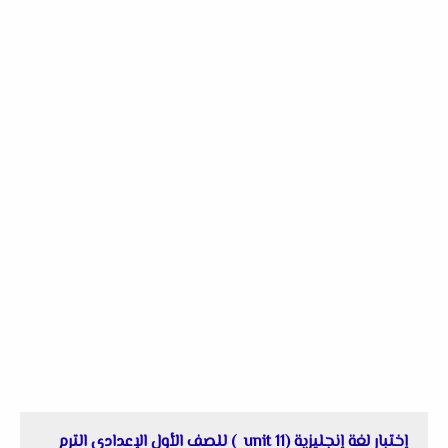
إختبار لغة إنجليزية (unit 11 ) للصف الأول الإعدادى الترم