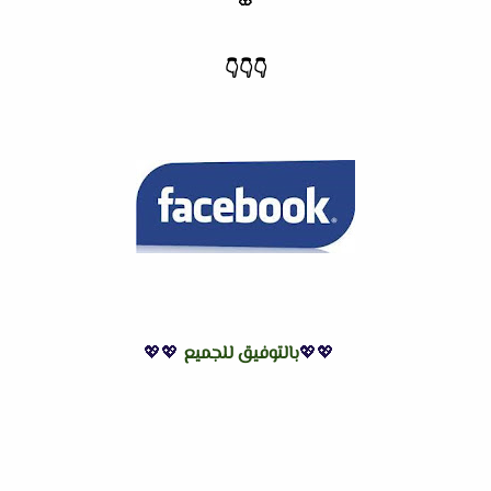
🌸
👇
👇
👇
💖💖
بالتوفيق للجميع
💖💖