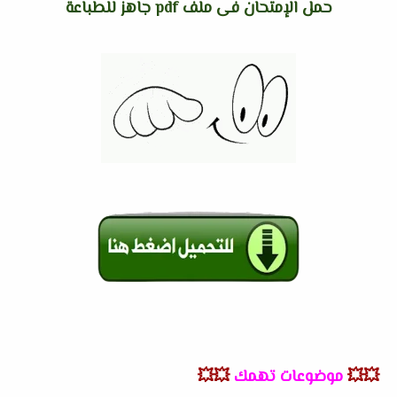
حمل الإمتحان فى ملف pdf جاهز للطباعة
💥💥
موضوعات تهمك
💥💥