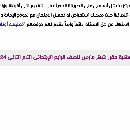
ز بشكل أساسى على الطريقة الحديثة فى التقييم التى أقرتها وزراة الت
النهائية حيث يمكنك استعراض او تحميل الامتحان مع نموذج الإجابة و 
 الانتهاء من حل الاسئلة. دائماً وابداً يقدم لكم موقعكم "
تعليمك أونلا
 مقرر شهر مارس للصف الرابع الإبتدائى الترم الثانى 2024 مس ابتسام احمد