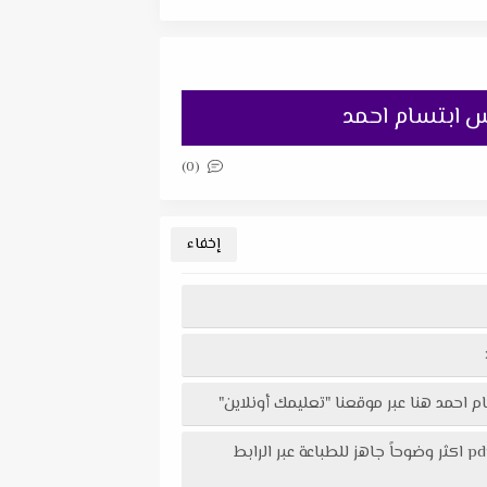
(0)
تحميل امتحان المهارات المهنية مقرر شهر مارس للصف الرابع الإبتدائى الترم الثانى 2024 مس ابتسام احمد في ملف pdf اكثر وضوحاً جاهز للطباعة عبر الرابط