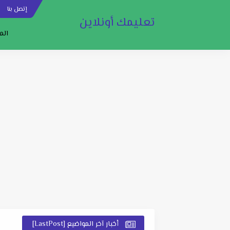
إتصل بنا
س
تعليمك أونلاين
الم
أخبار آخر المواضيع [LastPost]