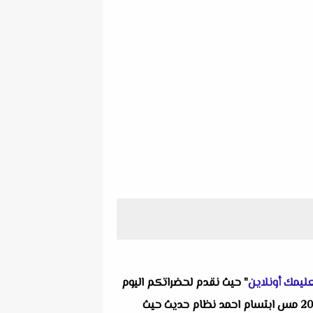
ليمك أونلاين
" حيث نقدم لحضراتكم اليوم
واحد من انفراداتنا التعليمية ألا وهو امتحان المهارات المهنية مقرر شهر مارس للصف الرابع الإبتدائى الترم الثانى 2024 مس ابتسام احمد نظام حديث حيث