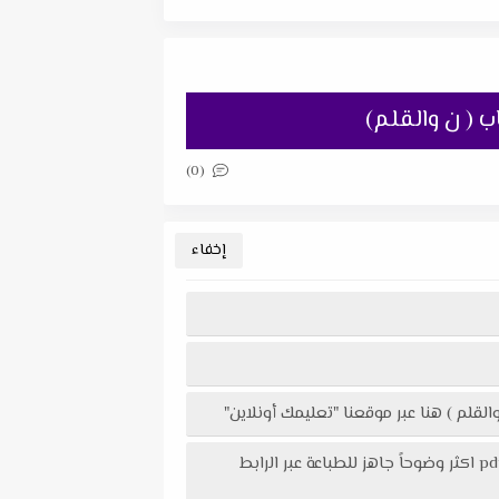
(0)
تحميل امتحان لغة عربية مقرر مارس + نموذج الإجابة للصف الأول الثانوي مارس 2024 من كتاب ( ن والقلم ) في ملف pdf اكثر وضوحاً جاهز للطباعة عبر الرابط