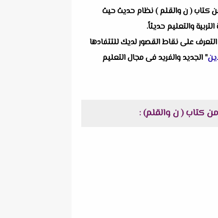
 انفراداتنا التعليمية ألا وهو امتحان لغة عربية مقرر مارس + نموذج الإجابة للصف الأول الثانوي مارس 2024 من كتاب ( ن والقلم ) نظام حديث حيث
ربية والتعليم حديثاً.
التعرف على نقاط القصور لديك للتتفادها
ين
" الجديد والفريد فى مجال التعليم
: