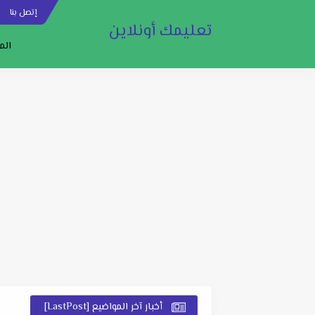
إتصل بنا
س
تعليمك أونلاين
الم
أخبار آخر المواضيع [LastPost]