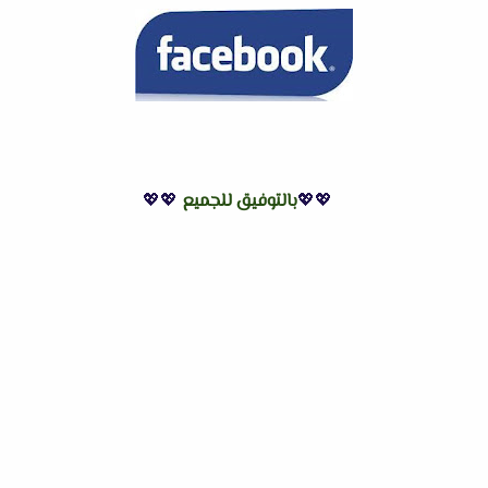
💖💖
بالتوفيق للجميع
💖💖