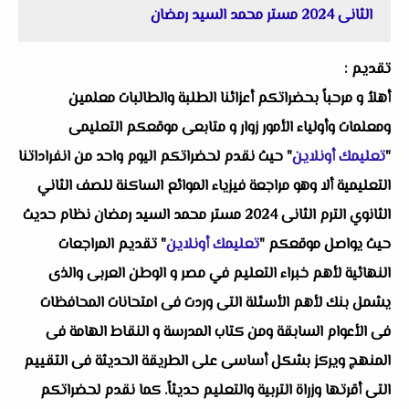
الثانى 2024 مستر محمد السيد رمضان
تقديم :
أهلاُ و مرحباً بحضراتكم أعزائنا الطلبة والطالبات معلمين
ومعلمات وأولياء الأمور زوار و متابعى موقعكم التعليمى
"
تعليمك أونلاين
" حيث نقدم لحضراتكم اليوم واحد من انفراداتنا
التعليمية ألا وهو مراجعة فيزياء الموائع الساكنة للصف الثاني
الثانوي الترم الثانى 2024 مستر محمد السيد رمضان نظام حديث
حيث يواصل موقعكم "
تعليمك أونلاين
" تقديم المراجعات
النهائية لأهم خبراء التعليم في مصر و الوطن العربى والذى
يشمل بنك لأهم الأسئلة التى وردت فى امتحانات المحافظات
فى الأعوام السابقة ومن كتاب المدرسة و النقاط الهامة فى
المنهج ويركز بشكل أساسى على الطريقة الحديثة فى التقييم
التى أقرتها وزراة التربية والتعليم حديثاً. كما نقدم لحضراتكم