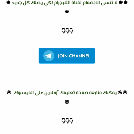
🍁🍁
لا تنسى الانضمام لقناة التليجرام لكي يصلك كل جديد
🍁
🍁
👇
👇
👇
🌸🌸
يمكنك متابعة صفحة تعليمك أونلاين على الفيسبوك
🌸
🌸
👇
👇
👇