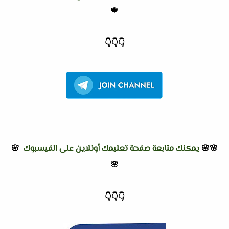
🍁
👇
👇
👇
🌸🌸
يمكنك متابعة صفحة تعليمك أونلاين على الفيسبوك
🌸
🌸
👇
👇
👇