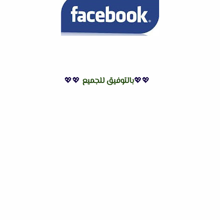
💖💖
بالتوفيق للجميع
💖💖