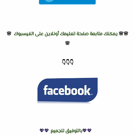
🌸🌸
يمكنك متابعة صفحة تعليمك أونلاين على الفيسبوك
🌸
🌸
👇
👇
👇
💖💖
بالتوفيق للجميع
💖💖