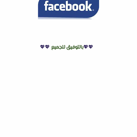
💖💖
بالتوفيق للجميع
💖💖