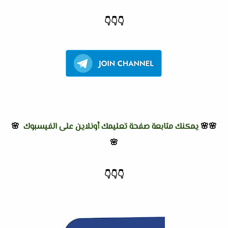
👇
👇
👇
🌸🌸
يمكنك متابعة صفحة تعليمك أونلاين على الفيسبوك
🌸
🌸
👇
👇
👇