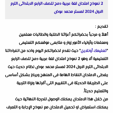
2 نموذج امتحان لغة عربية دمج للصف الرابع الابتدائى الترم
الاول 2024 لمستر محمد عوض
تقديم :
أهلاُ و مرحباً بحضراتكم أعزائنا الطلبة والطالبات معلمين
ومعلمات وأولياء الأمور زوار و متابعى موقعكم التعليمى
"
تعليمك أونلاين
" حيث نقدم لحضراتكم اليوم واحد من انفراداتنا
التعليمية ألا وهو 2 نموذج امتحان لغة عربية دمج للصف الرابع
الابتدائى الترم الاول 2024 لمستر محمد عوض نظام حديث حيث
يغطى الامتحان النقاط الهامة فى المنهج ويركز بشكل أساسى
على الطريقة الحديثة فى التقييم التى أقرتها وزراة التربية
والتعليم حديثاً.
من خلال هذا الامتحان يمكنك الوصول للدرجة النهائية حيث
يمكنك استعراض او تحميل الامتحان مع نموذج الإجابة و التعرف