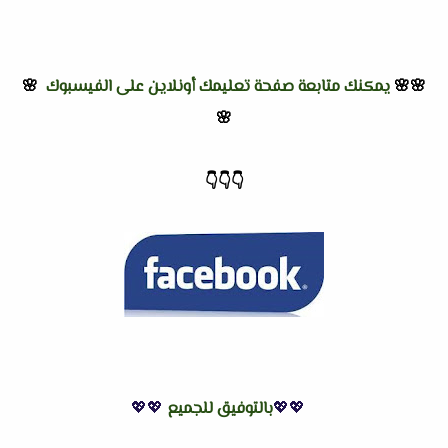
🌸🌸
يمكنك متابعة صفحة تعليمك أونلاين على الفيسبوك
🌸
🌸
👇
👇
👇
💖💖
بالتوفيق للجميع
💖💖