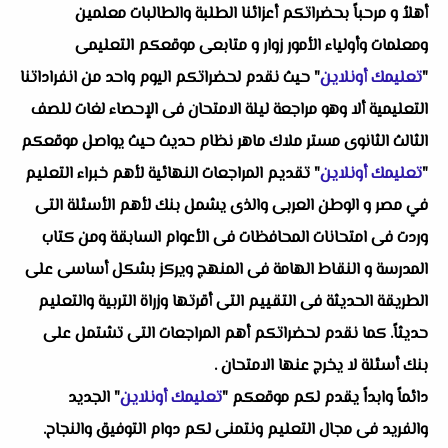
أهلاُ و مرحباً بحضراتكم أعزائنا الطلبة والطالبات معلمين
ومعلمات وأولياء الأمور زوار و متابعى موقعكم التعليمى
"
تعليمك أونلاين
" حيث نقدم لحضراتكم اليوم واحد من انفراداتنا
التعليمية ألا وهو
مراجعة ليلة الامتحان فى الإحصاء لغات للصف
الثالث الثانوى مستر ملاك ماهر
نظام حديث حيث يواصل موقعكم
"
تعليمك أونلاين
" تقديم المراجعات النهائية لأهم خبراء التعليم
في مصر و الوطن العربى والذى يشمل بنك لأهم الأسئلة التى
وردت فى امتحانات المحافظات فى الأعوام السابقة ومن كتاب
المدرسة و النقاط الهامة فى المنهج ويركز بشكل أساسى على
الطريقة الحديثة فى التقييم التى أقرتها وزراة التربية والتعليم
حديثاً. كما نقدم لحضراتكم أهم المراجعات التى تشتمل على
بنك أسئلة لا يخرج عنها الامتحان .
دائماً وابداً يقدم لكم موقعكم "
تعليمك أونلاين
" الجديد
والفريد فى مجال التعليم ونتمنى لكم دوام التوفيق والنجاح.