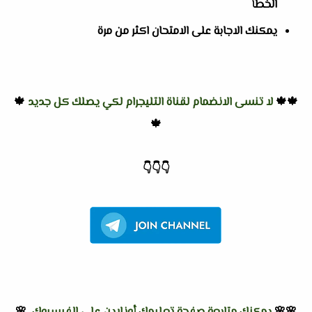
الخطأ
يمكنك الاجابة على الامتحان اكثر من مرة
🍁🍁
لا تنسى الانضمام لقناة التليجرام لكي يصلك كل جديد
🍁
🍁
👇
👇
👇