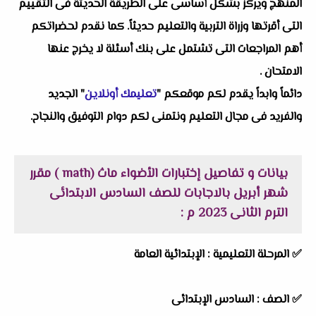
المنهج ويركز بشكل أساسى على الطريقة الحديثة فى التقييم
التى أقرتها وزراة التربية والتعليم حديثاً. كما نقدم لحضراتكم
أهم المراجعات التى تشتمل على بنك أسئلة لا يخرج عنها
الامتحان .
دائماً وابداً يقدم لكم موقعكم "
تعليمك أونلاين
" الجديد
والفريد فى مجال التعليم ونتمنى لكم دوام التوفيق والنجاح.
بيانات و تفاصيل إختبارات الأضواء ماث (math ) مقرر
شهر أبريل بالاجابات للصف السادس الابتدائى
الترم الثانى 2023 م :
✅ المرحلة التعليمية :
الإبتدائية العامة
✅ الصف : السادس الإبتدائى