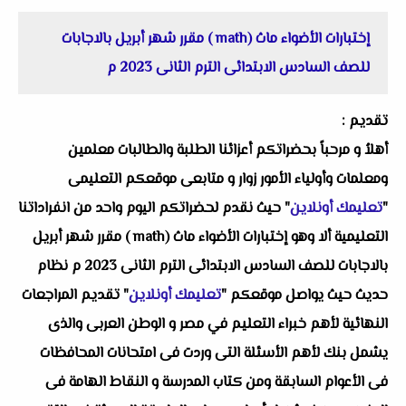
إختبارات الأضواء ماث (math ) مقرر شهر أبريل بالاجابات
للصف السادس الابتدائى الترم الثانى 2023 م
تقديم :
أهلاُ و مرحباً بحضراتكم أعزائنا الطلبة والطالبات معلمين
ومعلمات وأولياء الأمور زوار و متابعى موقعكم التعليمى
"
تعليمك أونلاين
" حيث نقدم لحضراتكم اليوم واحد من انفراداتنا
التعليمية ألا وهو
إختبارات الأضواء ماث (math ) مقرر شهر أبريل
بالاجابات للصف السادس الابتدائى الترم الثانى 2023 م
نظام
حديث حيث يواصل موقعكم "
تعليمك أونلاين
" تقديم المراجعات
النهائية لأهم خبراء التعليم في مصر و الوطن العربى والذى
يشمل بنك لأهم الأسئلة التى وردت فى امتحانات المحافظات
فى الأعوام السابقة ومن كتاب المدرسة و النقاط الهامة فى