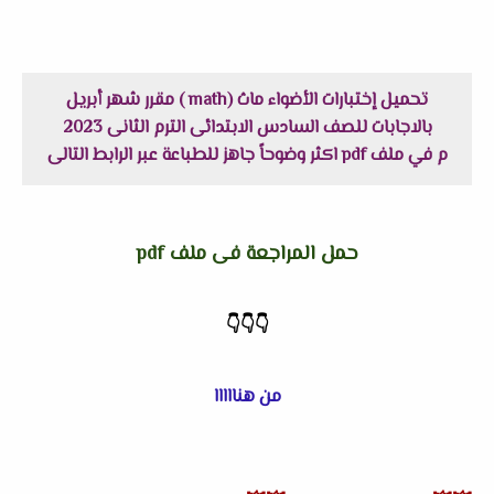
تحميل إختبارات الأضواء ماث (math ) مقرر شهر أبريل
بالاجابات للصف السادس الابتدائى الترم الثانى 2023
م في ملف pdf اكثر وضوحاً جاهز للطباعة عبر الرابط التالى
حمل المراجعة فى ملف pdf
👇
👇
👇
من هنااااا