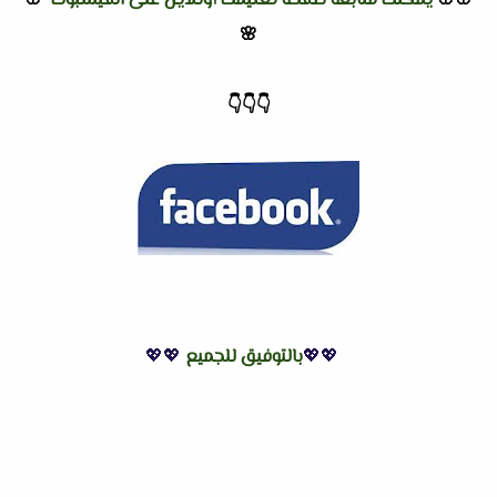
🌸🌸
يمكنك متابعة صفحة تعليمك أونلاين على الفيسبوك
🌸
🌸
👇
👇
👇
💖💖
بالتوفيق للجميع
💖💖