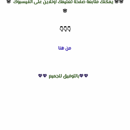
🌸🌸
يمكنك متابعة صفحة تعليمك أونلاين على الفيسبوك
🌸
🌸
👇
👇
👇
من هنا
💖💖
بالتوفيق للجميع
💖💖