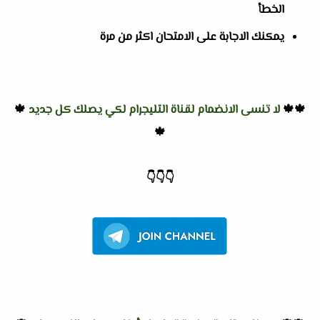
الخطأ
يمكنك الاجابة على الامتحان اكثر من مرة
🍁🍁
لا تنسى الانضمام لقناة التليجرام لكي يصلك كل جديد
🍁
🍁
👇
👇
👇