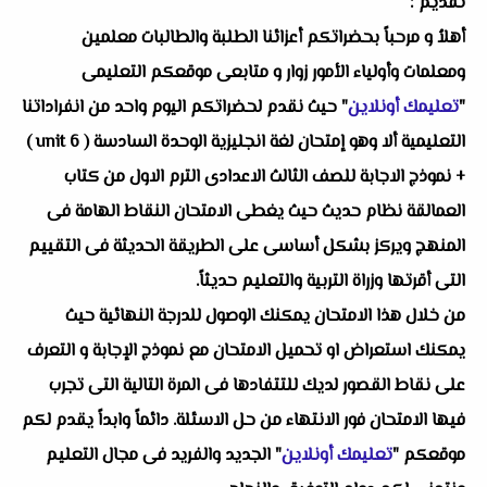
تقديم :
أهلاُ و مرحباً بحضراتكم أعزائنا الطلبة والطالبات معلمين
ومعلمات وأولياء الأمور زوار و متابعى موقعكم التعليمى
"
تعليمك أونلاين
" حيث نقدم لحضراتكم اليوم واحد من انفراداتنا
التعليمية ألا وهو إمتحان لغة انجليزية الوحدة السادسة ( unit 6 )
+ نموذج الاجابة للصف الثالث الاعدادى الترم الاول من كتاب
العمالقة نظام حديث حيث يغطى الامتحان النقاط الهامة فى
المنهج ويركز بشكل أساسى على الطريقة الحديثة فى التقييم
التى أقرتها وزراة التربية والتعليم حديثاً.
من خلال هذا الامتحان يمكنك الوصول للدرجة النهائية حيث
يمكنك استعراض او تحميل الامتحان مع نموذج الإجابة و التعرف
على نقاط القصور لديك للتتفادها فى المرة التالية التى تجرب
فيها الامتحان فور الانتهاء من حل الاسئلة. دائماً وابداً يقدم لكم
موقعكم "
تعليمك أونلاين
" الجديد والفريد فى مجال التعليم