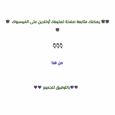
🌸🌸
يمكنك متابعة صفحة تعليمك أونلاين على الفيسبوك
🌸
🌸
👇
👇
👇
من هنا
💖💖
بالتوفيق للجميع
💖💖