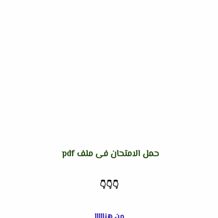
حمل الامتحان فى ملف pdf
👇
👇
👇
من هنااااا