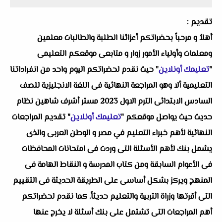
تقديم :
أهلاُ و مرحباً بحضراتكم أعزائنا الطلبة والطالبات معلمين
ومعلمات وأولياء الأمور زوار و متابعى موقعكم التعليمى
"
تعليمك أونلاين
" حيث نقدم لحضراتكم اليوم واحد من انفراداتنا
التعليمية ألا وهو المراجعة النهائية فى اللغة الانجليزية للصف
السادس الابتدائى الترم الاول 2023 مستر أشرف شاهين نظام
حديث حيث يواصل موقعكم "
تعليمك أونلاين
" تقديم المراجعات
النهائية لأهم خبراء التعليم في مصر و الوطن العربى والذى
يشمل بنك لأهم الأسئلة التى وردت فى امتحانات المحافظات
فى الأعوام السابقة ومن كتاب المدرسة و النقاط الهامة فى
المنهج ويركز بشكل أساسى على الطريقة الحديثة فى التقييم
التى أقرتها وزراة التربية والتعليم حديثاً. كما نقدم لحضراتكم
أهم المراجعات التى تشتمل على بنك أسئلة لا يخرج عنها