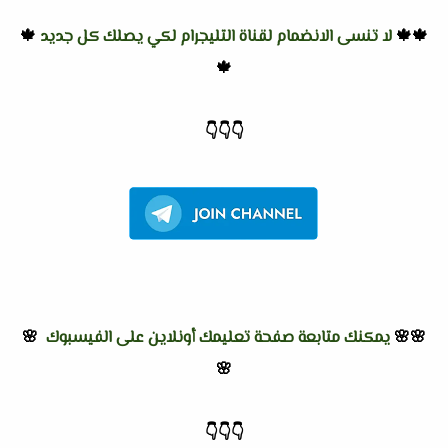
🍁🍁
لا تنسى الانضمام لقناة التليجرام لكي يصلك كل جديد
🍁
🍁
👇
👇
👇
🌸🌸
يمكنك متابعة صفحة تعليمك أونلاين على الفيسبوك
🌸
🌸
👇
👇
👇