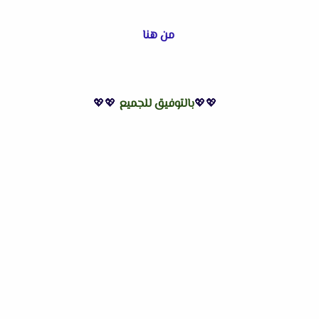
من هنا
💖💖
بالتوفيق للجميع
💖💖