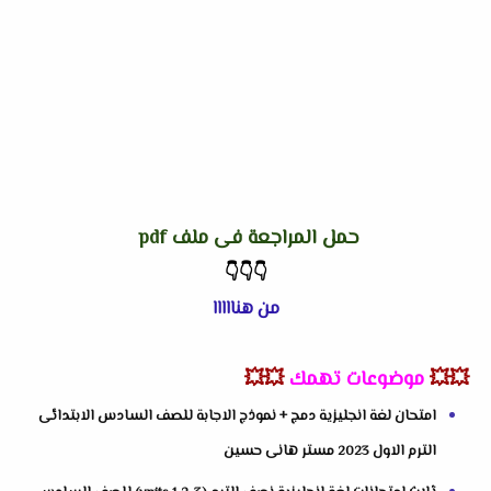
حمل المراجعة فى ملف pdf
👇
👇
👇
من هنااااا
💥💥
موضوعات تهمك
💥💥
امتحان لغة انجليزية دمج + نموذج الاجابة للصف السادس الابتدائى
الترم الاول 2023 مستر هانى حسين