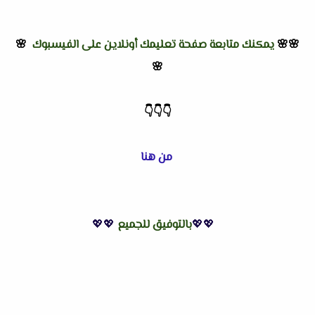
🌸🌸
يمكنك متابعة صفحة تعليمك أونلاين على الفيسبوك
🌸
🌸
👇
👇
👇
من هنا
💖💖
بالتوفيق للجميع
💖💖