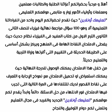
أهلاُ و مرحباً بحضراتكم أعزائنا الطلبة والطالبات معلمين
ومعلمات وأولياء الأمور زوار و متابعى موقعكم التعليمى
"
تعليمك أونلاين
" حيث نقدم لحضراتكم اليوم واحد من انفراداتنا
التعليمية ألا وهو 100 سؤال مراجعة نهائية فيزياء للصف الثانى
الثانوى الترم الاول من كتاب المفيد فى الفيزياء نظام حديث حيث
يغطى الامتحان النقاط الهامة فى المنهج ويركز بشكل أساسى
على الطريقة الحديثة فى التقييم التى أقرتها وزراة التربية
والتعليم حديثاً.
من خلال هذا الامتحان يمكنك الوصول للدرجة النهائية حيث
يمكنك استعراض او تحميل الامتحان مع نموذج الإجابة و التعرف
على نقاط القصور لديك للتتفادها فى المرة التالية التى تجرب
فيها الامتحان فور الانتهاء من حل الاسئلة. دائماً وابداً يقدم لكم
موقعكم "
تعليمك أونلاين
" الجديد والفريد فى مجال التعليم
ونتمنى لكم دوام التوفيق والنجاح.