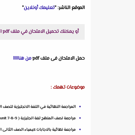
الموقع الناشر: "
تعليمك أونلاين
"
أو يمكنك تحميل الامتحان في ملف pdf اكثر وضوحاً جاهز للطباعة عبر الرابط التالى :
حمل الامتحان فى ملف pdf
من هنااااا
موضوعات تهمك :
المراجعة النهائية في اللغة الانجليزية للصف الثانى الثانوى الترم ا
مراجعة نصف المنهج لغة انجليزية ( unit 7-8-9 ) تانية ثانوى الترم الثانى 2022 مستر جلال
مراجعة نهائية بالاجابات كيمياء الصف الثانى الثانو