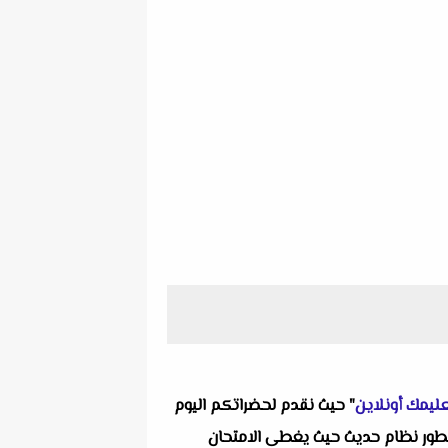
ليمك أونلاين
" حيث نقدم لحضراتكم اليوم
امتحانات بالاجابات تاريخ للصف الثانى الثانوى الترم الثانى 2022 من كتاب المتطور نظام حديث حيث يغطى الامتحان