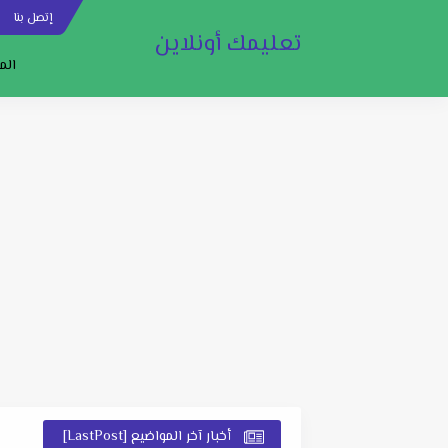
إتصل بنا
س
تعليمك أونلاين
الم
أخبار آخر المواضيع [LastPost]