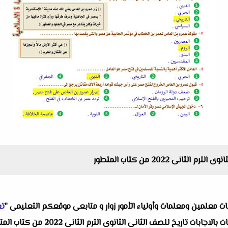
البات معلمين ومعلمات وأولياء الأمور زوار و متابعى موقعكم التعليمى "
تع
واحد من انفراداتنا التعليمية ألا وهو 6 