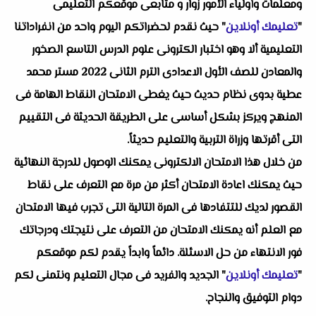
ومعلمات وأولياء الأمور زوار و متابعى موقعكم التعليمى
"
تعليمك أونلاين
" حيث نقدم لحضراتكم اليوم واحد من انفراداتنا
التعليمية ألا وهو اختبار الكترونى علوم الدرس التاسع الصخور
والمعادن للصف الأول الاعدادى الترم الثانى 2022 مستر محمد
عطية بدوى نظام حديث حيث يغطى الامتحان النقاط الهامة فى
المنهج ويركز بشكل أساسى على الطريقة الحديثة فى التقييم
التى أقرتها وزراة التربية والتعليم حديثاً.
من خلال هذا الامتحان الالكترونى يمكنك الوصول للدرجة النهائية
حيث يمكنك اعادة الامتحان أكثر من مرة مع التعرف على نقاط
القصور لديك للتتفادها فى المرة التالية التى تجرب فيها الامتحان
مع العلم أنه يمكنك الامتحان من التعرف على نتيجتك ودرجاتك
فور الانتهاء من حل الاسئلة. دائماً وابداً يقدم لكم موقعكم
"
تعليمك أونلاين
" الجديد والفريد فى مجال التعليم ونتمنى لكم
دوام التوفيق والنجاح.