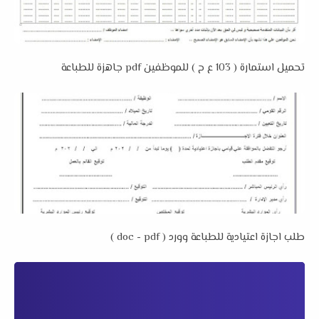
تحميل استمارة ( 103 ع ح ) للموظفين pdf جاهزة للطباعة
طلب اجازة اعتيادية للطباعة وورد ( doc - pdf )