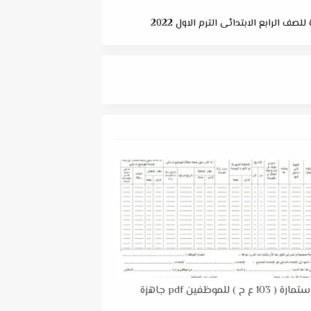
ف الرابع الابتدائى الترم الاول 2022
تحميل استمارة ( 103 ع ح ) للموظفين pdf جاهزة