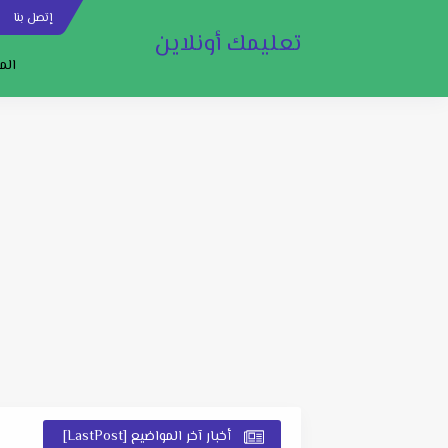
إتصل بنا
س
تعليمك أونلاين
الم
أخبار آخر المواضيع [LastPost]