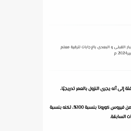
ار القبلى و البعدى بالإجابات لترقية معلم
 م
إلى أنه يجرى النزول بالعمر تدريجيًا،
كما شددت وزيرة الصحة، على ضرورة الانتهاء من تطعيم الأعمار التي فوق الـ18عامًا، مضيفة أن لقاح كورونا لا يحمي من فيروس كورونا بنسبة 100%، لكنه بنسبة