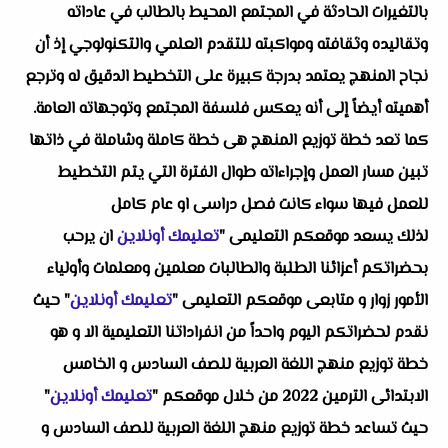
بالتغيرات الحادثة في المجتمع المحيط بالطالب في عاداته
وتقاليده وثقافته ومواكبته للتقدم العلمي والتكنولوجي إذ أن
نجاح المنهج يعتمد بدرجة كبيرة على التخطيط الدقيق له وترجع
أهميته أيضاً إلى أنه يعكس فلسفة المجتمع وتوجهاته العامة.
كما تعد خطة توزيع المنهج هى خطة كاملة وشاملة في ذاتها
تبين مسار العمل وإجراءاته طوال الفترة التي يتم التخطيط
للعمل فيها سواء كانت فصل دراسى او عام كامل
لذلك يسعد موقعكم التعليمى "
تعليمك أونلاين
ان يرحب
بحضراتكم أعزائنا الطلبة والطالبات معلمين ومعلمات وأولياء
الأمور زوار و متابعى موقعكم التعليمى "
تعليمك أونلاين
" حيث
نقدم لحضراتكم اليوم واحداً من انفراداتنا التعليمية الا و هو
خطة توزيع منهج اللغة العربية للصف السادس و الخامس
الابتدائى الترمين 2022 من خلال موقعكم "
تعليمك أونلاين
"
حيث تساعد خطة توزيع منهج اللغة العربية للصف السادس و