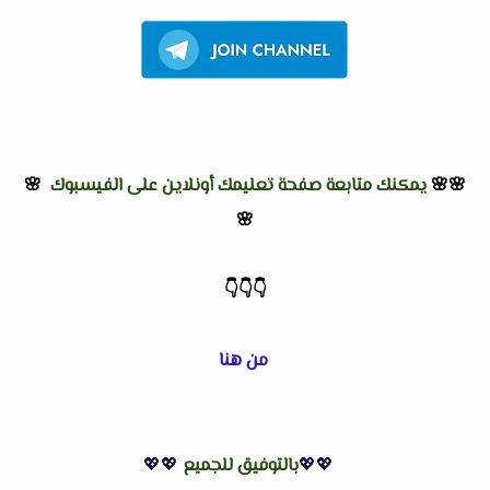
🌸🌸
يمكنك متابعة صفحة تعليمك أونلاين على الفيسبوك
🌸
🌸
👇
👇
👇
من هنا
💖💖
بالتوفيق للجميع
💖💖