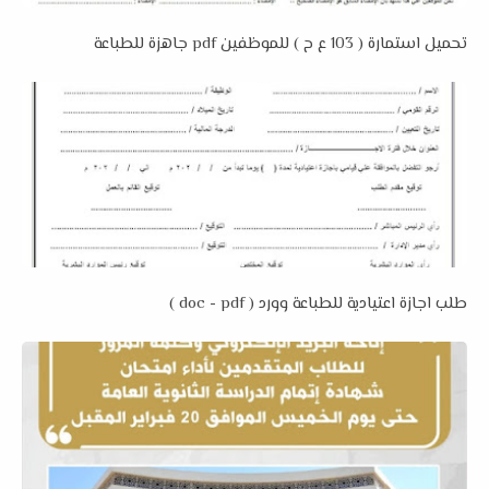
تحميل استمارة ( 103 ع ح ) للموظفين pdf جاهزة للطباعة
طلب اجازة اعتيادية للطباعة وورد ( doc - pdf )