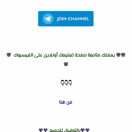
🌸🌸
يمكنك متابعة صفحة تعليمك أونلاين على الفيسبوك
🌸
🌸
👇
👇
👇
من هنا
💖💖
بالتوفيق للجميع
💖💖