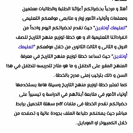
أهلاُ و مرحباً بحضراتكم أعزائنا الطلبة والطالبات معلمين
ومعلمات وأولياء الأمور زوار و متابعى موقعكم التعليمى
"
تعليمك أونلاين
" حيث نقدم لحضراتكم اليوم واحداً من
انفراداتنا التعليمية الا و هو خطة توزيع منهج التاريخ للصف
الاول و الثانى و الثالث الثانوى من خلال موقعكم "
تعليمك
أونلاين
" حيث تساعد خطة توزيع منهج التاريخ في معرفة
المنهج المقرر على الطفل و ما هو متاح لتدريسه للطفل في هذا
السن و ذلك بترتيب زمنى مدرج بالخطة .
كما تعتبر خطة توزيع منهج التاريخ وسيلة هامة يستخدمها
أولياء الأمور في متابعة أبنائهم في الدراسة و تيسيراً على
حضراتكم نقدم الخطة فى ملفات pdf سهلة التحميل برابط
مباشر حيث يمكنكم طباعة الملف بجودة عالية و تصفحه من
خلال الكمبيوتر او الموبايل .